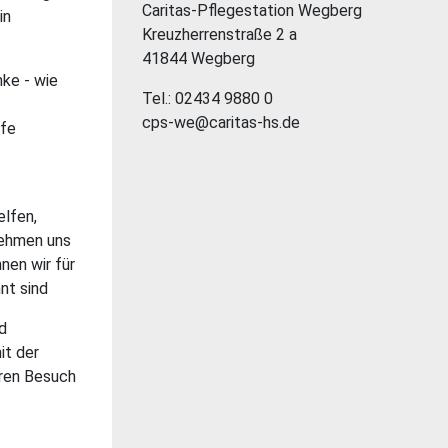
Caritas-Pflegestation Wegberg
in
Kreuzherrenstraße 2 a
41844 Wegberg
nke - wie
Tel.: 02434 9880 0
cps-we@caritas-hs.de
lfe
lfen,
nehmen uns
nen wir für
nt sind
d
it der
eren Besuch